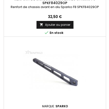
SPKF84029OP
Renfort de chassis avant en alu Sparko F8 SPKF84029OP
Prix
32,50 €
Ajouter au panier


En stock
MARQUE:
SPARKO