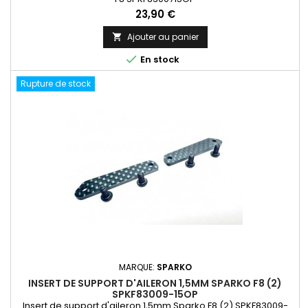
Prix
23,90 €
Ajouter au panier


En stock
Rupture de stock
MARQUE:
SPARKO
INSERT DE SUPPORT D'AILERON 1,5MM SPARKO F8 (2)
SPKF83009-15OP
Insert de support d'aileron 1,5mm Sparko F8 (2) SPKF83009-