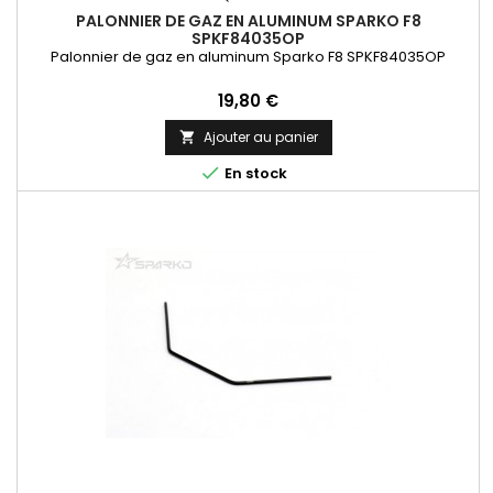
PALONNIER DE GAZ EN ALUMINUM SPARKO F8
SPKF84035OP
Palonnier de gaz en aluminum Sparko F8 SPKF84035OP
Prix
19,80 €
Ajouter au panier


En stock