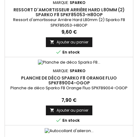
MARQUE:
SPARKO
RESSORT D'AMORTISSEUR ARRIÈRE HARD L80MM (2)
SPARKO F8 SPKF85053-H80OP
Ressort d'amortisseur Arrière Hard L80mm (2) Sparko F8
SPKF85053-H80OP
Prix
9,60 €
Ajouter au panier


En stock
MARQUE:
SPARKO
PLANCHE DE DÉCO SPARKO F8 ORANGE FLUO
SPKF89004-OGOP
Planche de déco Sparko F8 Orange Fluo SPKF89004-OGOP
Prix
7,90 €
Ajouter au panier


En stock