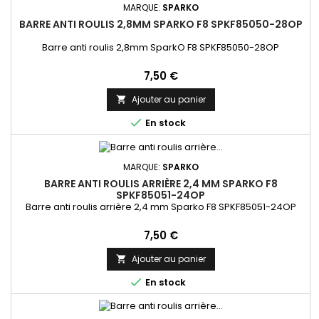
MARQUE:
SPARKO
BARRE ANTI ROULIS 2,8MM SPARKO F8 SPKF85050-28OP
Barre anti roulis 2,8mm SparkO F8 SPKF85050-28OP
Prix
7,50 €
Ajouter au panier


En stock
MARQUE:
SPARKO
BARRE ANTI ROULIS ARRIÈRE 2,4 MM SPARKO F8
SPKF85051-24OP
Barre anti roulis arrière 2,4 mm Sparko F8 SPKF85051-24OP
Prix
7,50 €
Ajouter au panier


En stock