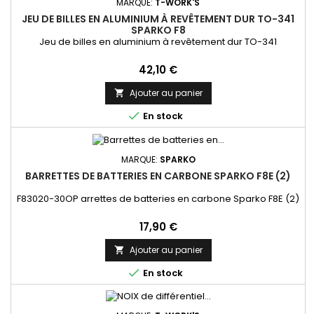
MARQUE:
T-WORK'S
JEU DE BILLES EN ALUMINIUM À REVÊTEMENT DUR TO-341
SPARKO F8
Jeu de billes en aluminium à revêtement dur TO-341
Prix
42,10 €
Ajouter au panier


En stock
MARQUE:
SPARKO
BARRETTES DE BATTERIES EN CARBONE SPARKO F8E (2)
F83020-30OP arrettes de batteries en carbone Sparko F8E (2)
Prix
17,90 €
Ajouter au panier


En stock