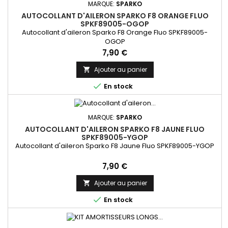
MARQUE:
SPARKO
AUTOCOLLANT D'AILERON SPARKO F8 ORANGE FLUO
SPKF89005-OGOP
Autocollant d'aileron Sparko F8 Orange Fluo SPKF89005-
OGOP
Prix
7,90 €
Ajouter au panier


En stock
MARQUE:
SPARKO
AUTOCOLLANT D'AILERON SPARKO F8 JAUNE FLUO
SPKF89005-YGOP
Autocollant d'aileron Sparko F8 Jaune Fluo SPKF89005-YGOP
Prix
7,90 €
Ajouter au panier


En stock