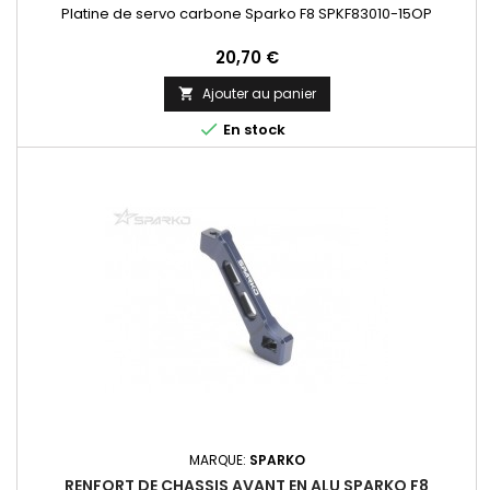
Platine de servo carbone Sparko F8 SPKF83010-15OP
Prix
20,70 €
Ajouter au panier


En stock
MARQUE:
SPARKO
RENFORT DE CHASSIS AVANT EN ALU SPARKO F8