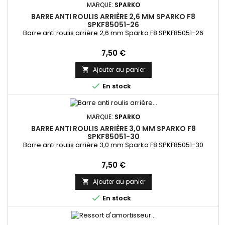
MARQUE:
SPARKO
BARRE ANTI ROULIS ARRIÈRE 2,6 MM SPARKO F8
SPKF85051-26
Barre anti roulis arrière 2,6 mm Sparko F8 SPKF85051-26
Prix
7,50 €
Ajouter au panier


En stock
MARQUE:
SPARKO
BARRE ANTI ROULIS ARRIÈRE 3,0 MM SPARKO F8
SPKF85051-30
Barre anti roulis arrière 3,0 mm Sparko F8 SPKF85051-30
Prix
7,50 €
Ajouter au panier


En stock