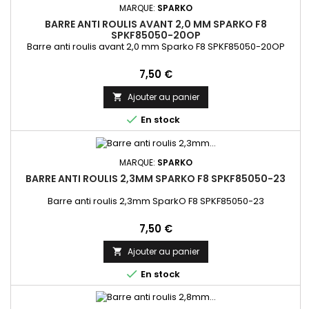
MARQUE:
SPARKO
BARRE ANTI ROULIS AVANT 2,0 MM SPARKO F8
SPKF85050-20OP
Barre anti roulis avant 2,0 mm Sparko F8 SPKF85050-20OP
Prix
7,50 €
Ajouter au panier


En stock
MARQUE:
SPARKO
BARRE ANTI ROULIS 2,3MM SPARKO F8 SPKF85050-23
Barre anti roulis 2,3mm SparkO F8 SPKF85050-23
Prix
7,50 €
Ajouter au panier


En stock