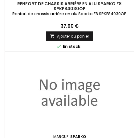
RENFORT DE CHASSIS ARRIÈRE EN ALU SPARKO F8
SPKF84030OP
Renfort de chassis arrière en alu Sparko F8 SPKF84030OP
Prix
37,90 €
Ajouter au panier


En stock
MARQUE:
SPARKO