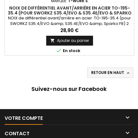
MARQUE:
T-WORK'S
NOIX DE DIFFÉRENTIEL AVANT/ARRIÈRE EN ACIER TO-195-
35.4 (POUR SWORKZ S35.4/EVO & S35.4E/EVO & SPARKO
F8) 2 PIÈCES.
NOIX de différentiel avant/arrière en acier TO-195-35.4 (pour
SWORKZ S35.4/EVO &amp; S35.4E/EVO &amp; Sparko F8) 2
pièces.
Prix
28,90 €
Ajouter au panier


En stock
RETOUR EN HAUT

Suivez-nous sur Facebook

VOTRE COMPTE

CONTACT