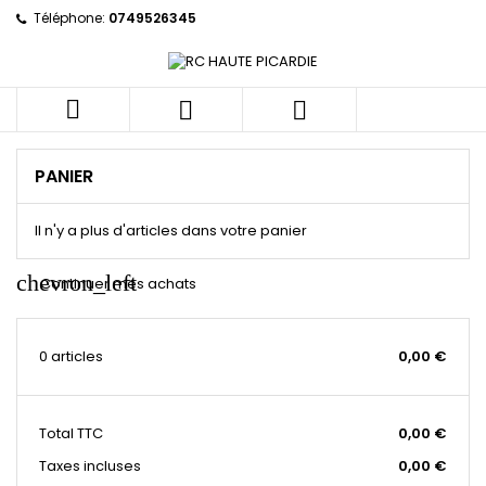
Téléphone:
0749526345



PANIER
Il n'y a plus d'articles dans votre panier
chevron_left
Continuer mes achats
0 articles
0,00 €
Total
TTC
0,00 €
Taxes incluses
0,00 €