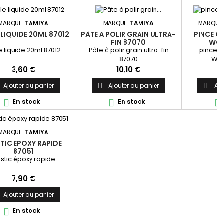
MARQUE:
TAMIYA
MARQUE:
TAMIYA
MARQU
 LIQUIDE 20ML 87012
PÂTE À POLIR GRAIN ULTRA-
PINCE
FIN 87070
W
e liquide 20ml 87012
Pâte à polir grain ultra-fin
pince
87070
W
Prix
Prix
3,60 €
10,10 €
Ajouter au panier
Ajouter au panier
A


En stock
En stock


MARQUE:
TAMIYA
TIC ÉPOXY RAPIDE
87051
stic époxy rapide
Prix
7,90 €
Ajouter au panier
En stock
