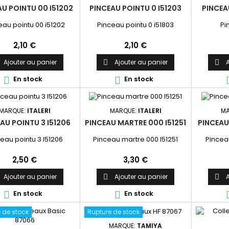
AU POINTU 00 I51202
PINCEAU POINTU 0 I51203
PINCEA
eau pointu 00 i51202
Pinceau pointu 0 i51803
Pi
Prix
Prix
2,10 €
2,10 €
Ajouter au panier
Ajouter au panier
A


En stock
En stock


MARQUE:
ITALERI
MARQUE:
ITALERI
MA
AU POINTU 3 I51206
PINCEAU MARTRE 000 I51251
PINCEAU
eau pointu 3 I51206
Pinceau martre 000 I51251
Pincea
Prix
Prix
2,50 €
3,30 €
Ajouter au panier
Ajouter au panier
A


En stock
En stock


 de stock
Rupture de stock
MARQUE:
TAMIYA