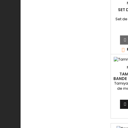
SET 
Set de


TAM
BANDE
Tamiya 
de m
