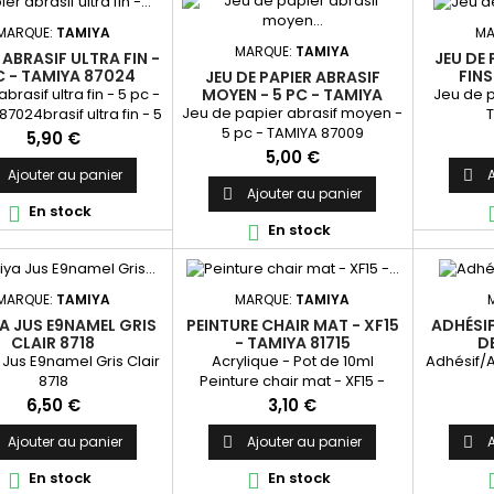
MARQUE:
TAMIYA
MA
MARQUE:
TAMIYA
 ABRASIF ULTRA FIN -
JEU DE 
C - TAMIYA 87024
FINS
JEU DE PAPIER ABRASIF
brasif ultra fin - 5 pc -
Jeu de p
MOYEN - 5 PC - TAMIYA
87009
Jeu de papier abrasif moyen -
7024brasif ultra fin - 5
T
5 pc - TAMIYA 87009
 abrasiftra fin - 5 pc -
Prix
5,90 €
A 87024 TAMIYAPapier
Prix
5,00 €
sif ultra fin - 5 pc -
Ajouter au panier
A

pier abrasif ultra fin -
Ajouter au panier

En stock

5 pc - TAMIYA
En stock

MARQUE:
TAMIYA
MARQUE:
TAMIYA
A JUS E9NAMEL GRIS
PEINTURE CHAIR MAT - XF15
ADHÉSI
CLAIR 8718
- TAMIYA 81715
D
Jus E9namel Gris Clair
Acrylique - Pot de 10ml
Adhésif/
8718
Peinture chair mat - XF15 -
TAMIYA 81715
Prix
Prix
6,50 €
3,10 €
Ajouter au panier
Ajouter au panier
A


En stock
En stock

