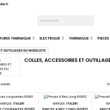
ie.fr

TURES THERMIQUE
ELECTRIQUE
THERMIQUE
PIECES
ET OUTILLAGES DU MODELISTE
COLLES, ACCESSOIRES ET OUTILLAG
produits.
Tr
MARQUE:
ITALERI
MARQUE:
ITALERI
MA
S COUPANTES I50811
PINCES A BEC LONG I50812
PRECE