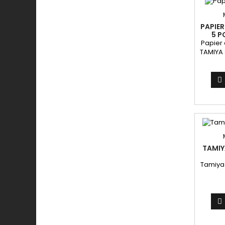
PAPIER
5 P
Papier a
TAMIYA 8
pPapier
TAMIY
abra

TAMIYAPa
TAMIY
Tamiya 
