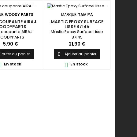
E:
WOODY PARTS
MARQUE:
TAMIYA
 COUPANTE AIRAJ
MASTIC EPOXY SURFACE
OODYPARTS
LISSE 87145
 coupante AIRAJ
Mastic Epoxy Surface Lisse
OODYPARTS
87145
Prix
Prix
5,90 €
21,90 €
jouter au panier
Ajouter au panier

En stock
En stock

