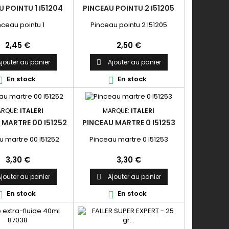
U POINTU 1 I51204
PINCEAU POINTU 2 I51205
nceau pointu 1
Pinceau pointu 2 I51205
Prix
Prix
2,45 €
2,50 €
jouter au panier
Ajouter au panier

En stock
En stock


RQUE:
ITALERI
MARQUE:
ITALERI
 MARTRE 00 I51252
PINCEAU MARTRE 0 I51253
u martre 00 I51252
Pinceau martre 0 I51253
Prix
Prix
3,30 €
3,30 €
jouter au panier
Ajouter au panier

En stock
En stock

