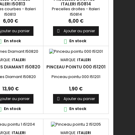
ALERI I50813
ITALERI I50814
es courbes - Italeri
Precelles droites - Italeri
I50813
I50814
Prix
Prix
6,00 €
6,00 €
jouter au panier
Ajouter au panier

En stock
En stock


RQUE:
ITALERI
MARQUE:
ITALERI
ES DIAMANT I50820
PINCEAU POINTU 000 I51201
mes Diamant I50820
Pinceau pointu 000 I51201
Prix
Prix
13,90 €
1,90 €
jouter au panier
Ajouter au panier

En stock
En stock


RQUE:
ITALERI
MARQUE:
ITALERI