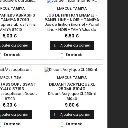
RQUE:
TAMIYA
MARQUE:
TAMIYA
PAPIERS ABRASIFS
JUS DE FINITION ENAMEL -
 TAMIYA 87010
PANEL LINE - NOIR - TAMIYA
87131
apiers abrasifs fins
Jus de finition Enamel - Panel
AMIYA 87010
Line - NOIR - TAMIYAJus de
finition Enamel - Panel Line -
Prix
Prix
5,00 €
6,50 €
NOIR - TAMIYAVJus de finition
Enamel - Panel Line - NOIR -
jouter au panier
Ajouter au panier

TAMIYA
En stock
En stock


MARQUE:
T2M
MARQUE:
TAMIYA
F/ASSOUPLISSANT
DILUANT ACRYLIQUE XL
ECALS 87193
250ML 81040
Assouplissant Decals
Diluant Acrylique XL 250ml
87193
81040
Prix
Prix
6,30 €
9,80 €
jouter au panier
Ajouter au panier

En stock
En stock

