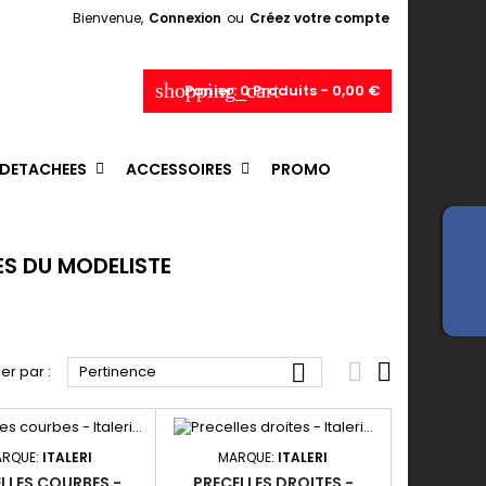
Bienvenue,
Connexion
ou
Créez votre compte
shopping_cart
Panier:
0
Produits - 0,00 €
 DETACHEES
ACCESSOIRES
PROMO
ES DU MODELISTE



ier par :
Pertinence
RQUE:
ITALERI
MARQUE:
ITALERI
LLES COURBES -
PRECELLES DROITES -