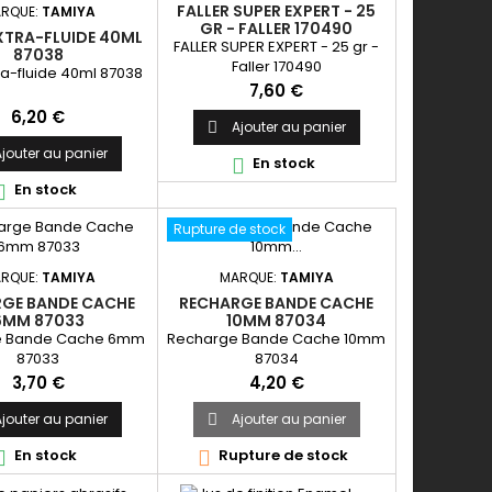
FALLER SUPER EXPERT - 25
RQUE:
TAMIYA
GR - FALLER 170490
XTRA-FLUIDE 40ML
FALLER SUPER EXPERT - 25 gr -
87038
Faller 170490
ra-fluide 40ml 87038
Prix
7,60 €
Prix
6,20 €
Ajouter au panier

jouter au panier
En stock

En stock

Rupture de stock
RQUE:
TAMIYA
MARQUE:
TAMIYA
GE BANDE CACHE
RECHARGE BANDE CACHE
6MM 87033
10MM 87034
e Bande Cache 6mm
Recharge Bande Cache 10mm
87033
87034
Prix
Prix
3,70 €
4,20 €
jouter au panier
Ajouter au panier

En stock
Rupture de stock

