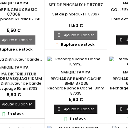
MARQUE:
TAMIYA
MA
SET DE PINCEAUX HF 87067
DE PINCEAUX BASIC
COLLE E
Set de pinceaux HF 87067
87066
 pinceaux Basic 87066
Colle ext
Prix
11,50 €
Prix
5,50 €
Ajouter au panier

Ajouter au panier
A

Rupture de stock

Rupture de stock
MARQUE:
TAMIYA
MARQUE:
TAMIYA
MA
IYA DISTRIBUTEUR
 DE MASQUAGE 10MM
RECHARGE BANDE CACHE
RECHAR
87031
Distributeur de bande
18MM 87035
Recharge Bande Cache 18mm
Recharg
asquage 10mm 87031
87035
Prix
6,90 €
Prix
5,90 €
Ajouter au panier
Ajouter au panier
A


En stock

En stock
