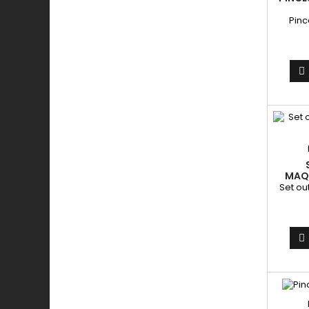
Pinc

MAQU
Set ou
