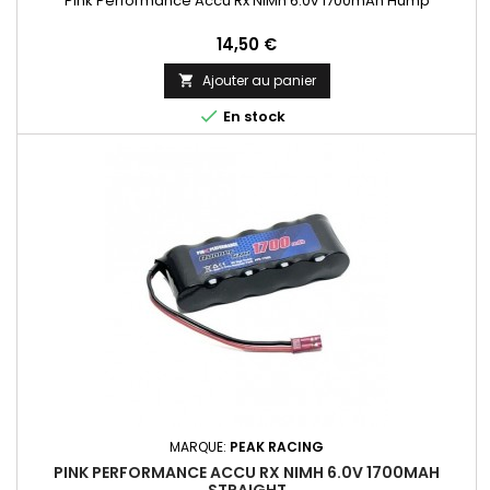
Pink Performance Accu Rx NiMh 6.0v 1700mAh Hump
Prix
14,50 €
Ajouter au panier


En stock
MARQUE:
PEAK RACING
PINK PERFORMANCE ACCU RX NIMH 6.0V 1700MAH