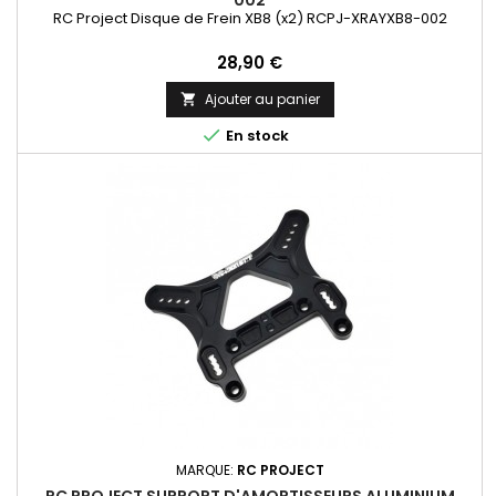
002
RC Project Disque de Frein XB8 (x2) RCPJ-XRAYXB8-002
Prix
28,90 €
Ajouter au panier


En stock
MARQUE:
RC PROJECT