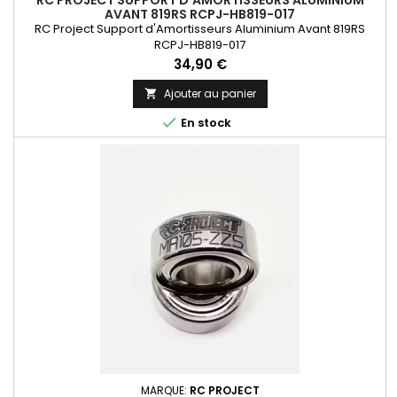
RC PROJECT SUPPORT D'AMORTISSEURS ALUMINIUM
AVANT 819RS RCPJ-HB819-017
RC Project Support d'Amortisseurs Aluminium Avant 819RS
RCPJ-HB819-017
Prix
34,90 €
Ajouter au panier


En stock
MARQUE:
RC PROJECT