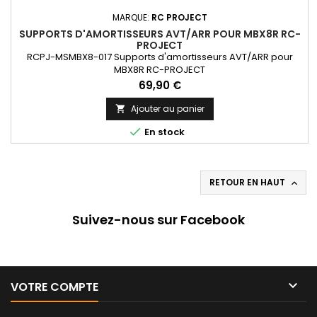
MARQUE:
RC PROJECT
SUPPORTS D'AMORTISSEURS AVT/ARR POUR MBX8R RC-
PROJECT
RCPJ-MSMBX8-017 Supports d'amortisseurs AVT/ARR pour
MBX8R RC-PROJECT
Prix
69,90 €
Ajouter au panier


En stock
RETOUR EN HAUT

Suivez-nous sur Facebook

VOTRE COMPTE