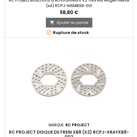
RC Project Bouchons d'Amortisseurs V2 TNG Alu Mugen MBX8
(x4) RCPJ-MSMBX8-001
Prix
58,80 €
Ajouter au panier


Rupture de stock
MARQUE:
RC PROJECT
RC PROJECT DISQUE DE FREIN XB8 (X2) RCPJ-XRAYXB8-