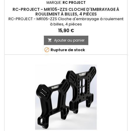
MARQUE:
RC PROJECT
RC-PROJECT - MR105-ZZS CLOCHE D'EMBRAYAGE À
ROULEMENT À BILLES, 4 PIÈCES
RC-PROJECT - MR105-ZZS Cloche d'embrayage à roulement
à billes, 4 pièces
Prix
15,90 €
Ajouter au panier


Rupture de stock