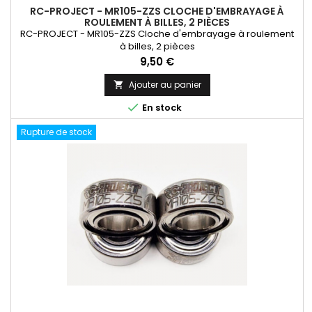
RC-PROJECT - MR105-ZZS CLOCHE D'EMBRAYAGE À
ROULEMENT À BILLES, 2 PIÈCES
RC-PROJECT - MR105-ZZS Cloche d'embrayage à roulement
à billes, 2 pièces
Prix
9,50 €
Ajouter au panier


En stock
Rupture de stock