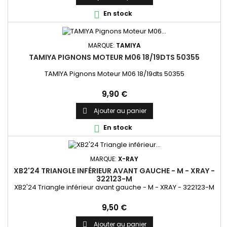
En stock

MARQUE:
TAMIYA
TAMIYA PIGNONS MOTEUR M06 18/19DTS 50355
TAMIYA Pignons Moteur M06 18/19dts 50355
Prix
9,90 €
Ajouter au panier

En stock

MARQUE:
X-RAY
XB2'24 TRIANGLE INFÉRIEUR AVANT GAUCHE - M - XRAY -
322123-M
XB2'24 Triangle inférieur avant gauche - M - XRAY - 322123-M
Prix
9,50 €
Ajouter au panier
