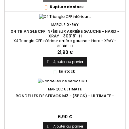
Rupture de stock

MARQUE:
X-RAY
X4 TRIANGLE CFF INFÉRIEUR ARRIÈRE GAUCHE - HARD -
XRAY - 303181-H
X4 Triangle CFF inférieur arrière gauche - Hard - XRAY -
303181-H
Prix
21,90 €
Ajouter au panier

En stock

MARQUE:
ULTIMATE
RONDELLES DE SERVOS M3 - (8PCS) - ULTIMATE -
Prix
6,90 €
Ajouter au panier
