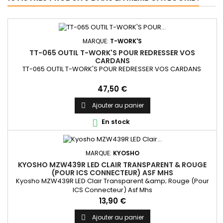
MARQUE:
T-WORK'S
TT-065 OUTIL T-WORK'S POUR REDRESSER VOS
CARDANS
TT-065 OUTIL T-WORK'S POUR REDRESSER VOS CARDANS
Prix
47,50 €
Ajouter au panier

En stock

MARQUE:
KYOSHO
KYOSHO MZW439R LED CLAIR TRANSPARENT & ROUGE
(POUR ICS CONNECTEUR) ASF MHS
Kyosho MZW439R LED Clair Transparent &amp; Rouge (Pour
ICS Connecteur) Asf Mhs
Prix
13,90 €
Ajouter au panier
