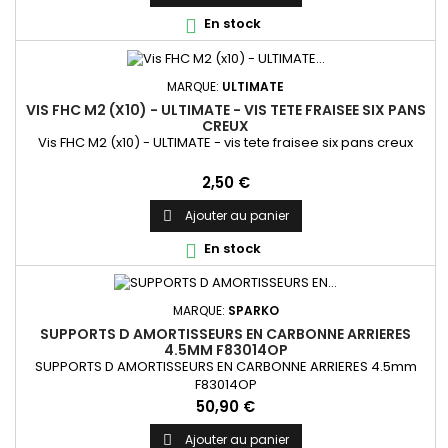
En stock

MARQUE:
ULTIMATE
VIS FHC M2 (X10) - ULTIMATE - VIS TETE FRAISEE SIX PANS
CREUX
Vis FHC M2 (x10) - ULTIMATE - vis tete fraisee six pans creux
Prix
2,50 €
Ajouter au panier

En stock

MARQUE:
SPARKO
SUPPORTS D AMORTISSEURS EN CARBONNE ARRIERES
4.5MM F83014OP
SUPPORTS D AMORTISSEURS EN CARBONNE ARRIERES 4.5mm
F83014OP
Prix
50,90 €
Ajouter au panier
