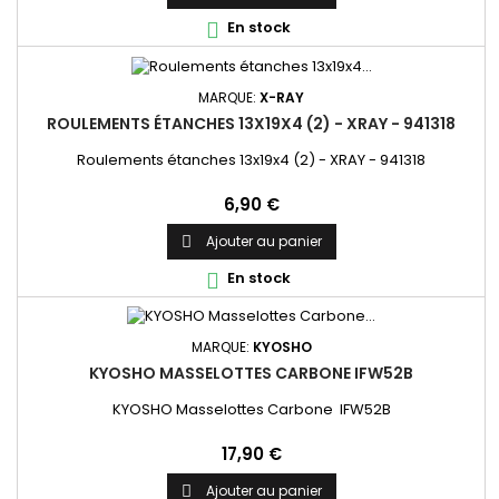
En stock

MARQUE:
X-RAY
ROULEMENTS ÉTANCHES 13X19X4 (2) - XRAY - 941318
Roulements étanches 13x19x4 (2) - XRAY - 941318
Prix
6,90 €
Ajouter au panier

En stock

MARQUE:
KYOSHO
KYOSHO MASSELOTTES CARBONE IFW52B
KYOSHO Masselottes Carbone IFW52B
Prix
17,90 €
Ajouter au panier
