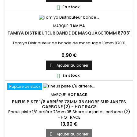
En stock

MARQUE:
TAMIYA
TAMIYA DISTRIBUTEUR BANDE DE MASQUAGE 10MM 87031
Tamiya Distributeur de bande de masquage 10mm 87031
Prix
6,90 €
Ajouter au panier

En stock

Rupture de stock
MARQUE:
HOT RACE
PNEUS PISTE 1/8 ARRIÈRE 78MM 35 SHORE SUR JANTES
CARBONE (2) - HOT RACE
Pneus piste 1/8 arrière 78mm 35 Shore sur jantes carbone (2)
- HOT RACE
Prix
13,90 €
Ajouter au panier
