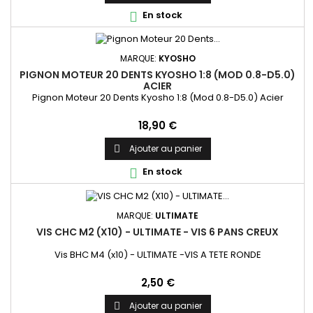
En stock

MARQUE:
KYOSHO
PIGNON MOTEUR 20 DENTS KYOSHO 1:8 (MOD 0.8-D5.0)
ACIER
Pignon Moteur 20 Dents Kyosho 1:8 (Mod 0.8-D5.0) Acier
Prix
18,90 €
Ajouter au panier

En stock

MARQUE:
ULTIMATE
VIS CHC M2 (X10) - ULTIMATE - VIS 6 PANS CREUX
Vis BHC M4 (x10) - ULTIMATE -VIS A TETE RONDE
Prix
2,50 €
Ajouter au panier
