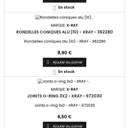
En stock

MARQUE:
X-RAY
RONDELLES CONIQUES ALU (10) - XRAY - 362280
Rondelles coniques alu (10) - XRAY - 362280
Prix
8,90 €
Ajouter au panier

En stock

MARQUE:
X-RAY
JOINTS O-RING 3X2 - XRAY - 972030
Joints o-ring 3x2 - XRAY - 972030
Prix
6,50 €
Ajouter au panier
