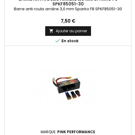
SPKF85051-30
Barre anti roulis arrière 3,0 mm Sparko F8 SPKF85051-30
Prix
7,50 €
Ajouter au panier


En stock
MARQUE:
PINK PERFORMANCE