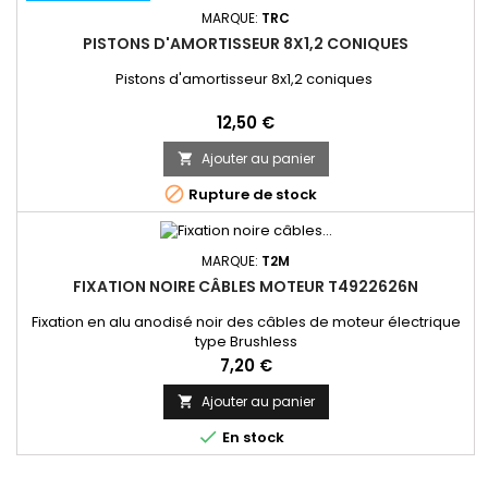
MARQUE:
TRC
PISTONS D'AMORTISSEUR 8X1,2 CONIQUES
Pistons d'amortisseur 8x1,2 coniques
Prix
12,50 €
Ajouter au panier


Rupture de stock
MARQUE:
T2M
FIXATION NOIRE CÂBLES MOTEUR T4922626N
Fixation en alu anodisé noir des câbles de moteur électrique
type Brushless
Prix
7,20 €
Ajouter au panier


En stock