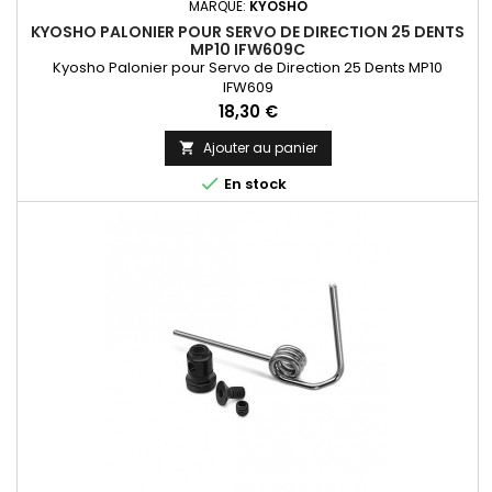
MARQUE:
KYOSHO
KYOSHO PALONIER POUR SERVO DE DIRECTION 25 DENTS
MP10 IFW609C
Kyosho Palonier pour Servo de Direction 25 Dents MP10
IFW609
Prix
18,30 €
Ajouter au panier


En stock