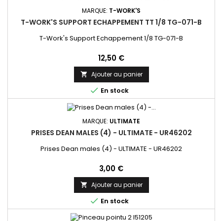
MARQUE:
T-WORK'S
T-WORK'S SUPPORT ECHAPPEMENT TT 1/8 TG-071-B
T-Work's Support Echappement 1/8 TG-071-B
Prix
12,50 €
Ajouter au panier


En stock
MARQUE:
ULTIMATE
PRISES DEAN MALES (4) - ULTIMATE - UR46202
Prises Dean males (4) - ULTIMATE - UR46202
Prix
3,00 €
Ajouter au panier


En stock