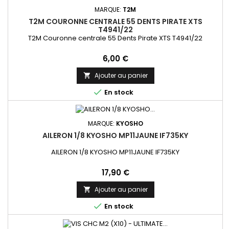
MARQUE:
T2M
T2M COURONNE CENTRALE 55 DENTS PIRATE XTS
T4941/22
T2M Couronne centrale 55 Dents Pirate XTS T4941/22
Prix
6,00 €
Ajouter au panier


En stock
MARQUE:
KYOSHO
AILERON 1/8 KYOSHO MP11JAUNE IF735KY
AILERON 1/8 KYOSHO MP11JAUNE IF735KY
Prix
17,90 €
Ajouter au panier


En stock