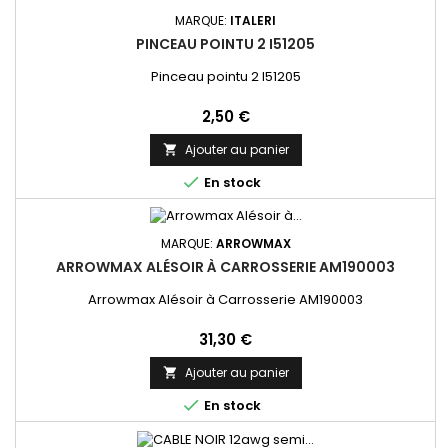
MARQUE:
ITALERI
PINCEAU POINTU 2 I51205
Pinceau pointu 2 I51205
Prix
2,50 €
Ajouter au panier


En stock
MARQUE:
ARROWMAX
ARROWMAX ALÉSOIR À CARROSSERIE AM190003
Arrowmax Alésoir à Carrosserie AM190003
Prix
31,30 €
Ajouter au panier


En stock