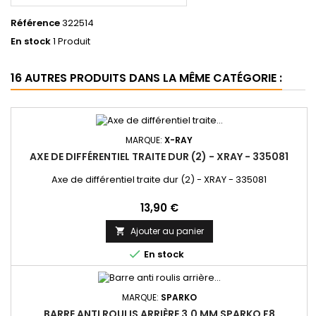
Référence
322514
En stock
1 Produit
16 AUTRES PRODUITS DANS LA MÊME CATÉGORIE :
MARQUE:
X-RAY
AXE DE DIFFÉRENTIEL TRAITE DUR (2) - XRAY - 335081
Axe de différentiel traite dur (2) - XRAY - 335081
Prix
13,90 €
Ajouter au panier


En stock
MARQUE:
SPARKO
BARRE ANTI ROULIS ARRIÈRE 3,0 MM SPARKO F8