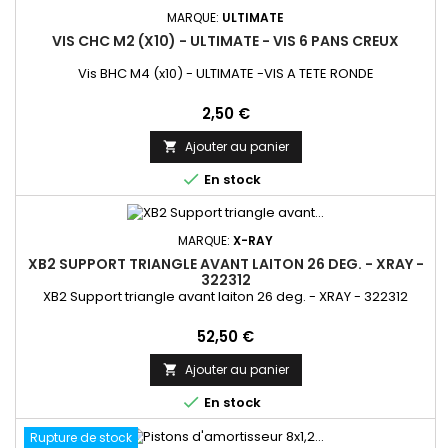
MARQUE:
ULTIMATE
VIS CHC M2 (X10) - ULTIMATE - VIS 6 PANS CREUX
Vis BHC M4 (x10) - ULTIMATE -VIS A TETE RONDE
Prix
2,50 €
Ajouter au panier


En stock
MARQUE:
X-RAY
XB2 SUPPORT TRIANGLE AVANT LAITON 26 DEG. - XRAY -
322312
XB2 Support triangle avant laiton 26 deg. - XRAY - 322312
Prix
52,50 €
Ajouter au panier


En stock
Rupture de stock