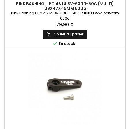
PINK BASHING LIPO 4S 14.8V-6300-50C (MULTI)
139X47X49MM 600G
Pink Bashing LiPo 4S 14.8V-6300-50C (Multi) 139x47x49mm
600g
Prix
79,90 €
Ajouter au panier


En stock