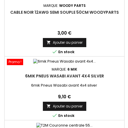
MARQUE:
WOODY PARTS
CABLE NOIR 12AWG SEMI SOUPLE 50CM WOODYPARTS
Prix
3,00 €
Ajouter au panier


En stock
Promo !
MARQUE:
6 MIK
6MIK PNEUS WASABI AVANT 4X4 SILVER
6mik Pneus Wasabi avant 4x4 silver
Prix
9,10 €
Ajouter au panier


En stock