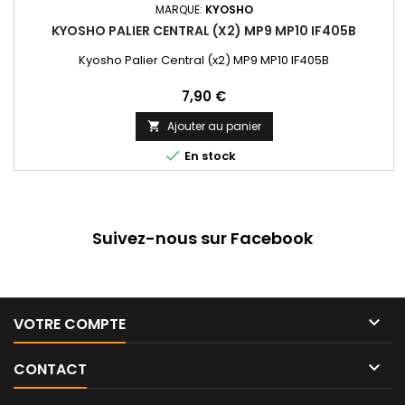
MARQUE:
KYOSHO
KYOSHO PALIER CENTRAL (X2) MP9 MP10 IF405B
Kyosho Palier Central (x2) MP9 MP10 IF405B
Prix
7,90 €
Ajouter au panier


En stock
Suivez-nous sur Facebook

VOTRE COMPTE

CONTACT