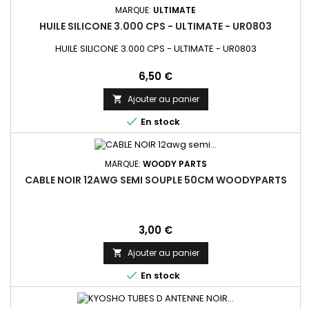
MARQUE:
ULTIMATE
HUILE SILICONE 3.000 CPS - ULTIMATE - UR0803
HUILE SILICONE 3.000 CPS - ULTIMATE - UR0803
Prix
6,50 €
Ajouter au panier


En stock
MARQUE:
WOODY PARTS
CABLE NOIR 12AWG SEMI SOUPLE 50CM WOODYPARTS
Prix
3,00 €
Ajouter au panier


En stock