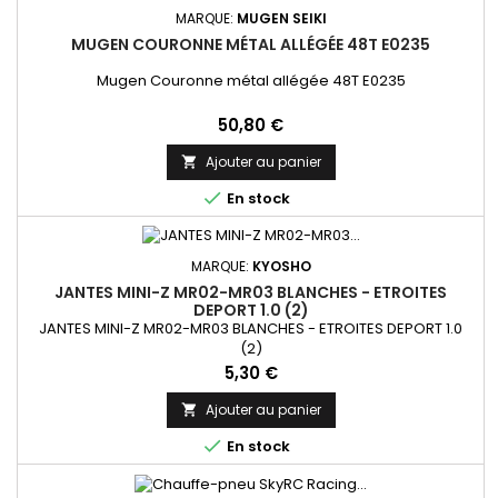
MARQUE:
MUGEN SEIKI
MUGEN COURONNE MÉTAL ALLÉGÉE 48T E0235
Mugen Couronne métal allégée 48T E0235
Prix
50,80 €
Ajouter au panier


En stock
MARQUE:
KYOSHO
JANTES MINI-Z MR02-MR03 BLANCHES - ETROITES
DEPORT 1.0 (2)
JANTES MINI-Z MR02-MR03 BLANCHES - ETROITES DEPORT 1.0
(2)
Prix
5,30 €
Ajouter au panier


En stock