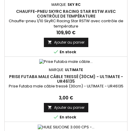
MARQUE:
SKY RC
CHAUFFE-PNEU SKYRC RACING STAR RSTW AVEC
CONTRÔLE DE TEMPÉRATURE
Chauffe-pneu 1/10 SkyRC Racing Star RSTW avec contrôle de
température
Prix
109,90 €
Ajouter au panier


En stock
MARQUE:
ULTIMATE
PRISE FUTABA MALE CÂBLE TRESSÉ (30CM) - ULTIMATE -
UR46135
Prise Futaba male câble tressé (30cm) - ULTIMATE - UR46135
Prix
3,00 €
Ajouter au panier


En stock