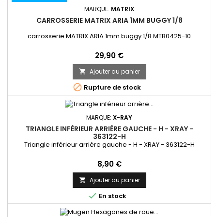
MARQUE:
MATRIX
CARROSSERIE MATRIX ARIA 1MM BUGGY 1/8
carrosserie MATRIX ARIA 1mm buggy 1/8 MTB0425-10
Prix
29,90 €
Ajouter au panier


Rupture de stock
MARQUE:
X-RAY
TRIANGLE INFÉRIEUR ARRIÈRE GAUCHE - H - XRAY -
363122-H
Triangle inférieur arrière gauche - H - XRAY - 363122-H
Prix
8,90 €
Ajouter au panier


En stock