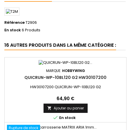
Référence
T2906
En stock
6 Produits
16 AUTRES PRODUITS DANS LA MÊME CATÉGORIE :
MARQUE:
HOBBYWING
QUICRUN-WP-10BL120 G2 HW30107200
HW30107200 QUICRUN-WP-10BL120 G2
Prix
64,90 €
Ajouter au panier


En stock
Rupture de stock