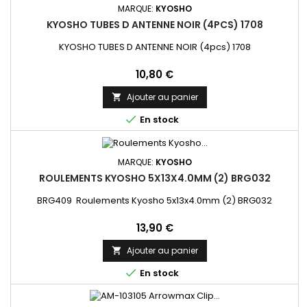
MARQUE:
KYOSHO
KYOSHO TUBES D ANTENNE NOIR (4PCS) 1708
KYOSHO TUBES D ANTENNE NOIR (4pcs) 1708
Prix
10,80 €
Ajouter au panier


En stock
MARQUE:
KYOSHO
ROULEMENTS KYOSHO 5X13X4.0MM (2) BRG032
BRG409 Roulements Kyosho 5x13x4.0mm (2) BRG032
Prix
13,90 €
Ajouter au panier


En stock