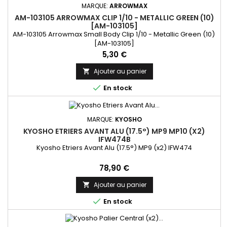
MARQUE:
ARROWMAX
AM-103105 ARROWMAX CLIP 1/10 - METALLIC GREEN (10)
[AM-103105]
AM-103105 Arrowmax Small Body Clip 1/10 - Metallic Green (10)
[AM-103105]
Prix
5,30 €
Ajouter au panier


En stock
MARQUE:
KYOSHO
KYOSHO ETRIERS AVANT ALU (17.5°) MP9 MP10 (X2)
IFW474B
Kyosho Etriers Avant Alu (17.5°) MP9 (x2) IFW474
Prix
78,90 €
Ajouter au panier


En stock