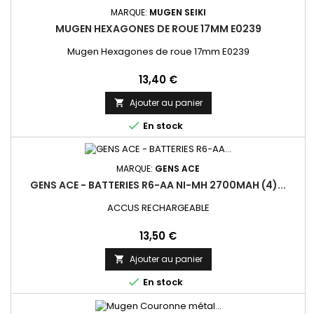
MARQUE:
MUGEN SEIKI
MUGEN HEXAGONES DE ROUE 17MM E0239
Mugen Hexagones de roue 17mm E0239
Prix
13,40 €
Ajouter au panier


En stock
MARQUE:
GENS ACE
GENS ACE - BATTERIES R6-AA NI-MH 2700MAH (4)...
ACCUS RECHARGEABLE
Prix
13,50 €
Ajouter au panier


En stock