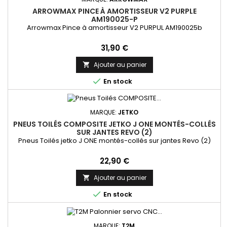
ARROWMAX PINCE À AMORTISSEUR V2 PURPLE
AM190025-P
Arrowmax Pince à amortisseur V2 PURPUL AM190025b
Prix
31,90 €
Ajouter au panier


En stock
MARQUE:
JETKO
PNEUS TOILÉS COMPOSITE JETKO J ONE MONTÉS-COLLÉS
SUR JANTES REVO (2)
Pneus Toilés jetko J ONE montés-collés sur jantes Revo (2)
Prix
22,90 €
Ajouter au panier


En stock
MARQUE:
T2M