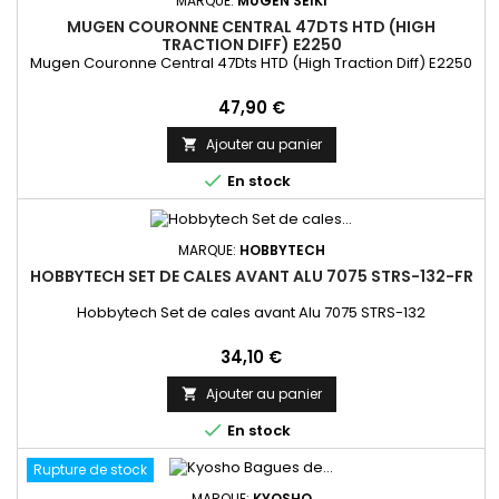
MARQUE:
MUGEN SEIKI
MUGEN COURONNE CENTRAL 47DTS HTD (HIGH
TRACTION DIFF) E2250
Mugen Couronne Central 47Dts HTD (High Traction Diff) E2250
Prix
47,90 €
Ajouter au panier


En stock
MARQUE:
HOBBYTECH
HOBBYTECH SET DE CALES AVANT ALU 7075 STRS-132-FR
Hobbytech Set de cales avant Alu 7075 STRS-132
Prix
34,10 €
Ajouter au panier


En stock
Rupture de stock
MARQUE:
KYOSHO