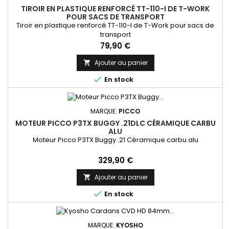
TIROIR EN PLASTIQUE RENFORCÉ TT-110-I DE T-WORK
POUR SACS DE TRANSPORT
Tiroir en plastique renforcé TT-110-I de T-Work pour sacs de
transport
Prix
79,90 €
Ajouter au panier


En stock
MARQUE:
PICCO
MOTEUR PICCO P3TX BUGGY .21DLC CÉRAMIQUE CARBU
ALU
Moteur Picco P3TX Buggy .21 Céramique carbu alu
Prix
329,90 €
Ajouter au panier


En stock
MARQUE:
KYOSHO