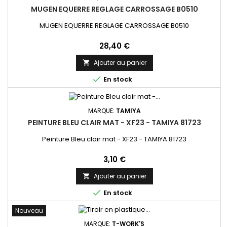
MUGEN EQUERRE REGLAGE CARROSSAGE B0510
MUGEN EQUERRE REGLAGE CARROSSAGE B0510
Prix
28,40 €
Ajouter au panier


En stock
MARQUE:
TAMIYA
PEINTURE BLEU CLAIR MAT - XF23 - TAMIYA 81723
Peinture Bleu clair mat - XF23 - TAMIYA 81723
Prix
3,10 €
Ajouter au panier


En stock
Nouveau
MARQUE:
T-WORK'S