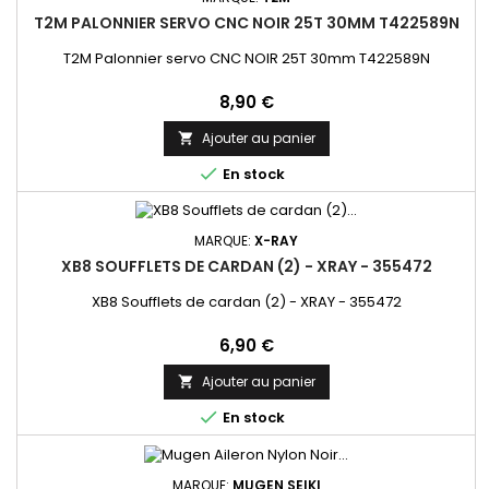
T2M PALONNIER SERVO CNC NOIR 25T 30MM T422589N
T2M Palonnier servo CNC NOIR 25T 30mm T422589N
Prix
8,90 €
Ajouter au panier


En stock
MARQUE:
X-RAY
XB8 SOUFFLETS DE CARDAN (2) - XRAY - 355472
XB8 Soufflets de cardan (2) - XRAY - 355472
Prix
6,90 €
Ajouter au panier


En stock
MARQUE:
MUGEN SEIKI