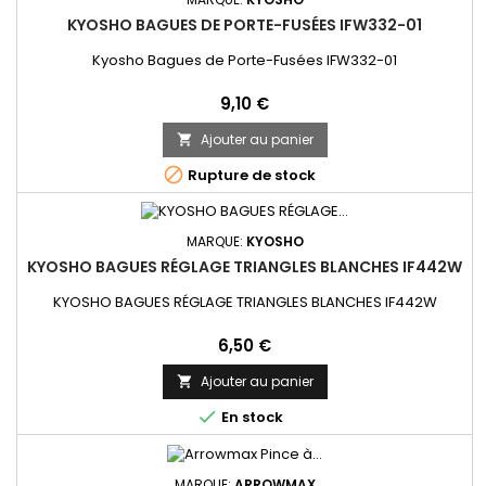
KYOSHO BAGUES DE PORTE-FUSÉES IFW332-01
Kyosho Bagues de Porte-Fusées IFW332-01
Prix
9,10 €
Ajouter au panier


Rupture de stock
MARQUE:
KYOSHO
KYOSHO BAGUES RÉGLAGE TRIANGLES BLANCHES IF442W
KYOSHO BAGUES RÉGLAGE TRIANGLES BLANCHES IF442W
Prix
6,50 €
Ajouter au panier


En stock
MARQUE:
ARROWMAX