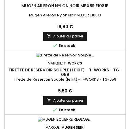
MUGEN AILERON NYLON NOIR MBX8R E1081B
Mugen Aileron Nylon Noir MBX8R E1081B
Prix
16,80 €
Ajouter au panier


En stock
MARQUE:
T-WORK'S
TIRETTE DE RÉSERVOIR SOUPLE (LE KIT) - T-WORKS - TG-
059
Tirette de Réservoir Souple (le kit) - T-WORKS - TG-059
Prix
5,50 €
Ajouter au panier


En stock
MARQUE:
MUGEN SEIKI