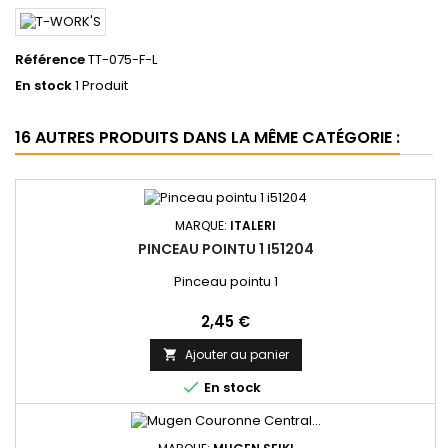
Référence
TT-075-F-L
En stock
1 Produit
16 AUTRES PRODUITS DANS LA MÊME CATÉGORIE :
MARQUE:
ITALERI
PINCEAU POINTU 1 I51204
Pinceau pointu 1
Prix
2,45 €
Ajouter au panier


En stock